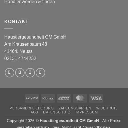
Händler werden & finden
KONTAKT
Haustiergesundheit CM GmbH
Am Krausenbaum 48
41464, Neuss
02131 4744232
PayPal
Klarna
Sofort
MasterCard
Visa
VERSAND & LIEFERUNG.
ZAHLUNGSARTEN.
WIDERRUF.
AGB.
DATENSCHUTZ.
IMPRESSUM.
Copyright 2026 ©
Haustiergesundheit CM GmbH
- Alle Preise
verstehen sich inkl. ges. MwSt. zzgl. Versandkosten.