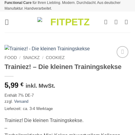
Functional Care
für Ihren Liebling. Modern. Durchdacht. Aus deutscher
Zum
Manufaktur. Handverarbeitet.
Inhalt
springen
FOOD
/
SNACKZ
/
COOKIEZ
Zur
Trainiez! – Die kleinen Trainingskekse
Wunschliste
5,99
€
inkl. MwSt.
Enthält 7% DE-7
zzgl.
Versand
Lieferzeit: ca. 3-4 Werktage
Trainiez! Die kleinen Trainingskekse.
–