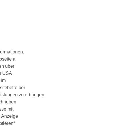
formationen.
seite a
en über
en USA
 im
sitebetreiber
istungen zu erbringen.
chrieben
sse mit
e Anzeige
tieren“