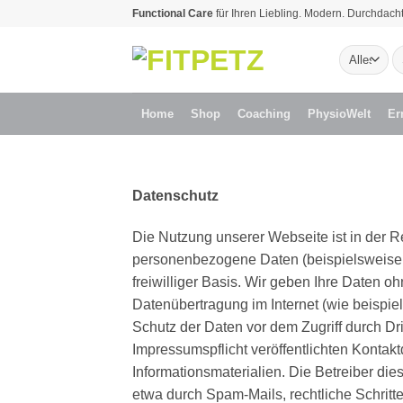
Zum
Functional Care
für Ihren Liebling. Modern. Durchdacht
Inhalt
S
springen
na
Home
Shop
Coaching
PhysioWelt
Er
Datenschutz
Die Nutzung unserer Webseite ist in der
personenbezogene Daten (beispielsweise N
freiwilliger Basis. Wir geben Ihre Daten o
Datenübertragung im Internet (wie beispi
Schutz der Daten vor dem Zugriff durch Dr
Impressumspflicht veröffentlichten Kontak
Informationsmaterialien. Die Betreiber di
etwa durch Spam-Mails, rechtliche Schritte