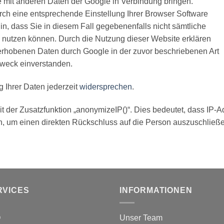
e mit anderen Daten der Google in Verbindung bringen.
urch eine entsprechende Einstellung Ihrer Browser Software
in, dass Sie in diesem Fall gegebenenfalls nicht sämtliche
h nutzen können. Durch die Nutzung dieser Website erklären
 erhobenen Daten durch Google in der zuvor beschriebenen Art
weck einverstanden.
 Ihrer Daten jederzeit
widersprechen
.
t der Zusatzfunktion „anonymizeIP()“. Dies bedeutet, dass IP-Ad
en, um einen direkten Rückschluss auf die Person auszuschließ
RVICES
INFORMATIONEN
Q
Unser Team