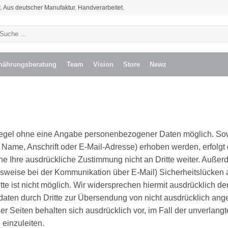
. Aus deutscher Manufaktur. Handverarbeitet.
uchen
ch:
nährungsberatung
Team
Vision
Store
Newz
 Regel ohne eine Angabe personenbezogener Daten möglich. Sow
ame, Anschrift oder E-Mail-Adresse) erhoben werden, erfolgt d
hne Ihre ausdrückliche Zustimmung nicht an Dritte weiter. Außer
elsweise bei der Kommunikation über E-Mail) Sicherheitslücken
itte ist nicht möglich. Wir widersprechen hiermit ausdrücklich
tdaten durch Dritte zur Übersendung von nicht ausdrücklich an
eser Seiten behalten sich ausdrücklich vor, im Fall der unverl
 einzuleiten.