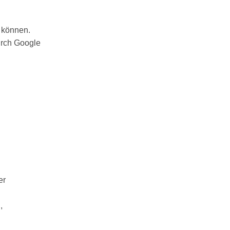
n können.
urch Google
er
,