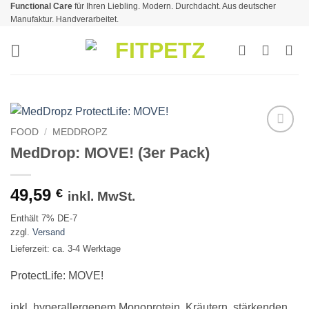
Functional Care
für Ihren Liebling. Modern. Durchdacht. Aus deutscher
Zum
Manufaktur. Handverarbeitet.
Inhalt
springen
FOOD
/
MEDDROPZ
Zur
MedDrop: MOVE! (3er Pack)
Wunschliste
49,59
€
inkl. MwSt.
Enthält 7% DE-7
zzgl.
Versand
Lieferzeit: ca. 3-4 Werktage
ProtectLife: MOVE!
inkl. hyperallergenem Monoprotein, Kräutern, stärkenden