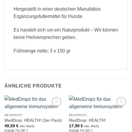
Hergestellt in einer deutschen Manufaktur.
Ergänzungsfuttermittel für Hunde.
Es handelt sich um ein Naturprodukt – Wir können
keine Heilversprechen geben.
Füllmenge netto: 3 x 150 gr
ÄHNLICHE PRODUKTE
Zur
Zur
Wunschliste
Wunschliste
MEDDROPZ
MEDDROPZ
MedDrop: HEALTH! (3er Pack)
MedDrop: HEALTH!
49,59
€
17,99
€
inkl. MwSt.
inkl. MwSt.
Enthält 7% DE-7
Enthält 7% DE-7