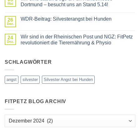
Mai
Dortmund – besucht uns an Stand 5.14!
Keine
Kommentare
WDR-Beitrag: Silvesterangst bei Hunden
zu
26
Wir
Dez.
Keine
sind
Kommentare
dabei:
zu
Dogs
Wir sind in der Rheinischen Post und NGZ: FitPetz
24
WDR-
&
Beitrag:
Dez.
revolutioniert die Tierernährung & Physio
Fun
Silvesterangst
Hundemesse
Keine
bei
Dortmund
Kommentare
Hunden
–
zu
besucht
Wir
SCHLAGWÖRTER
uns
sind
an
in
Stand
der
5.14!
Rheinischen
angst
silvester
Silvester Angst bei Hunden
Post
und
NGZ:
FitPetz
revolutioniert
FITPETZ BLOG ARCHIV
die
Tierernährung
&
Physio
FitPetz
Blog
Archiv